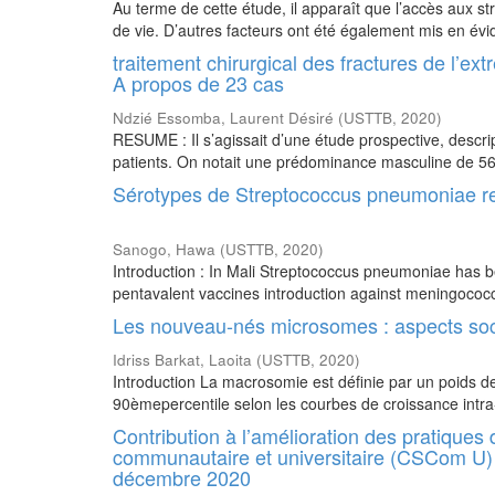
Au terme de cette étude, il apparaît que l’accès aux str
de vie. D’autres facteurs ont été également mis en évi
traitement chirurgical des fractures de l’e
A propos de 23 cas
Ndzié Essomba, Laurent Désiré
(
USTTB
,
2020
)
RESUME : Il s’agissait d’une étude prospective, descript
patients. On notait une prédominance masculine de 56,
Sérotypes de Streptococcus pneumoniae re
Sanogo, Hawa
(
USTTB
,
2020
)
Introduction : In Mali Streptococcus pneumoniae has b
pentavalent vaccines introduction against meningococc
Les nouveau-nés microsomes : aspects soci
Idriss Barkat, Laoita
(
USTTB
,
2020
)
Introduction La macrosomie est définie par un poids d
90èmepercentile selon les courbes de croissance intr
Contribution à l’amélioration des pratiques
communautaire et universitaire (CSCom U)
décembre 2020