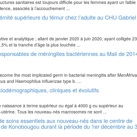
uctures sanitaires est toujours difficile pour les femmes ayant un faible
dence, associés à l’accouchement ...
xtrémité supérieure du fémur chez l’adulte au CHU Gabriel
ive et analytique ; allant de janvier 2020 à juin 2020, ayant colligée 23
5% et la tranche d’âge la plus touchée ...
sponsables de méningites bactériennes au Mali de 201
ecome the most implicated germ in bacterial meningitis after MenAfriv
us and Haemophilus influenzae type b. ...
odémographiques, cliniques et évolutifs
e naissance à terme supérieur ou égal à 4000 g ou supérieur au
a-utérine. Tous les nouveau-nés macrosomes ne sont ...
 de soins essentiels aux nouveau-nés dans le centre de
 de Konobougou durant la période du 1er décembre au 