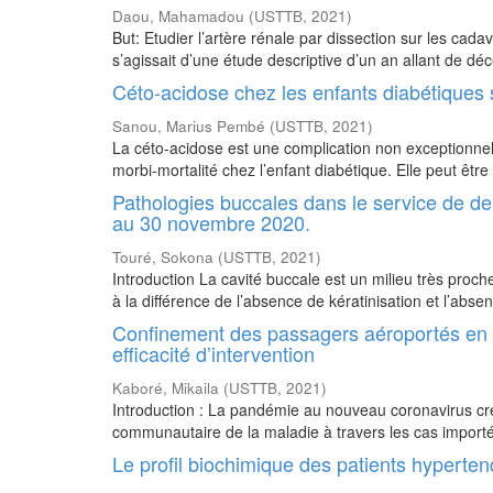
Daou, Mahamadou
(
USTTB
,
2021
)
But: Etudier l’artère rénale par dissection sur les cad
s’agissait d’une étude descriptive d’un an allant de 
Céto-acidose chez les enfants diabétiques su
Sanou, Marius Pembé
(
USTTB
,
2021
)
La céto-acidose est une complication non exceptionnell
morbi-mortalité chez l’enfant diabétique. Elle peut être
Pathologies buccales dans le service de de
au 30 novembre 2020.
Touré, Sokona
(
USTTB
,
2021
)
Introduction La cavité buccale est un milieu très proche
à la différence de l’absence de kératinisation et l’abse
Confinement des passagers aéroportés en 
efficacité d’intervention
Kaboré, Mikaila
(
USTTB
,
2021
)
Introduction : La pandémie au nouveau coronavirus cré
communautaire de la maladie à travers les cas importés
Le profil biochimique des patients hypertend