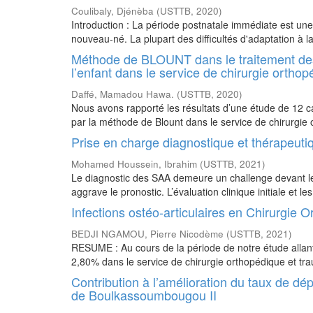
Coulibaly, Djénèba
(
USTTB
,
2020
)
Introduction : La période postnatale immédiate est un
nouveau-né. La plupart des difficultés d'adaptation à la 
Méthode de BLOUNT dans le traitement des 
l’enfant dans le service de chirurgie orth
Daffé, Mamadou Hawa.
(
USTTB
,
2020
)
Nous avons rapporté les résultats d’une étude de 12 ca
par la méthode de Blount dans le service de chirurgie 
Prise en charge diagnostique et thérapeut
Mohamed Houssein, Ibrahim
(
USTTB
,
2021
)
Le diagnostic des SAA demeure un challenge devant les
aggrave le pronostic. L’évaluation clinique initiale et
Infections ostéo-articulaires en Chirurgie
BEDJI NGAMOU, Pierre Nicodème
(
USTTB
,
2021
)
RESUME : Au cours de la période de notre étude allan
2,80% dans le service de chirurgie orthopédique et tr
Contribution à l’amélioration du taux de dé
de Boulkassoumbougou II