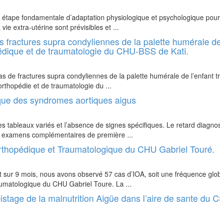
e étape fondamentale d’adaptation physiologique et psychologique pour
vie extra-utérine sont prévisibles et ...
fractures supra condyliennes de la palette humérale d
opédique et de traumatologie du CHU-BSS de Kati.
s de fractures supra condyliennes de la palette humérale de l’enfant tr
orthopédie et de traumatologie du ...
ique des syndromes aortiques aigus
 tableaux variés et l’absence de signes spécifiques. Le retard diagno
 les examens complémentaires de première ...
 Orthopédique et Traumatologique du CHU Gabriel Touré.
t sur 9 mois, nous avons observé 57 cas d’IOA, soit une fréquence glo
aumatologique du CHU Gabriel Toure. La ...
pistage de la malnutrition Aigüe dans l’aire de sante du