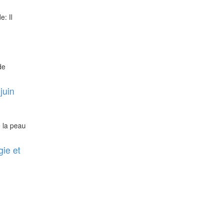
e: Il
de
juin
e la peau
ie et