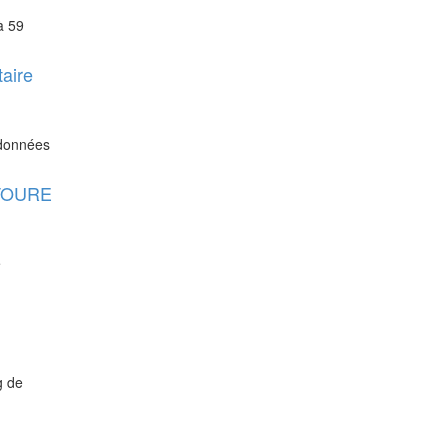
à 59
taire
 données
l TOURE
e
g de