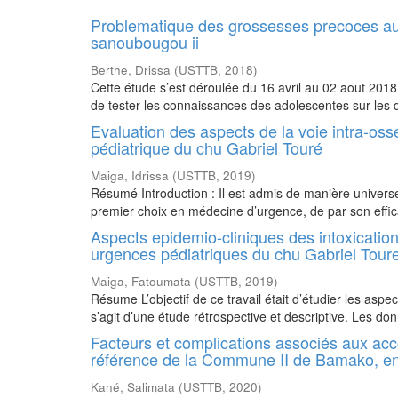
Problematique des grossesses precoces au
sanoubougou ii
Berthe, Drissa
(
USTTB
,
2018
)
Cette étude s’est déroulée du 16 avril au 02 aout 2018
de tester les connaissances des adolescentes sur les
Evaluation des aspects de la voie intra-os
pédiatrique du chu Gabriel Touré
Maiga, Idrissa
(
USTTB
,
2019
)
Résumé Introduction : Il est admis de manière universe
premier choix en médecine d’urgence, de par son efficac
Aspects epidemio-cliniques des intoxicatio
urgences pédiatriques du chu Gabriel Tour
Maiga, Fatoumata
(
USTTB
,
2019
)
Résume L’objectif de ce travail était d’étudier les aspe
s’agit d’une étude rétrospective et descriptive. Les do
Facteurs et complications associés aux ac
référence de la Commune II de Bamako, e
Kané, Salimata
(
USTTB
,
2020
)