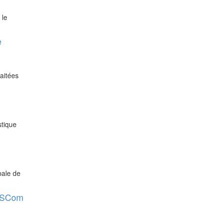
 le
e
aitées
stique
bale de
 CSCom