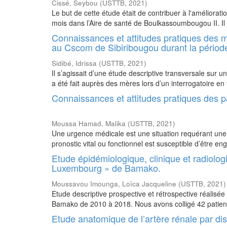
Cissé, Seybou
(
USTTB
,
2021
)
Le but de cette étude était de contribuer à l'améliorat
mois dans l’Aire de santé de Boulkassoumbougou II. Il 
Connaissances et attitudes pratiques des mè
au Cscom de Sibiribougou durant la pério
Sidibé, Idrissa
(
USTTB
,
2021
)
Il s’agissait d’une étude descriptive transversale sur
a été fait auprès des mères lors d’un interrogatoire en 
Connaissances et attitudes pratiques des
Moussa Hamad, Malika
(
USTTB
,
2021
)
Une urgence médicale est une situation requérant une 
pronostic vital ou fonctionnel est susceptible d’être enga
Etude épidémiologique, clinique et radiolo
Luxembourg » de Bamako.
Moussavou Imounga, Loïca Jacqueline
(
USTTB
,
2021
)
Etude descriptive prospective et rétrospective réalis
Bamako de 2010 à 2018. Nous avons colligé 42 patients
Etude anatomique de l’artère rénale par di