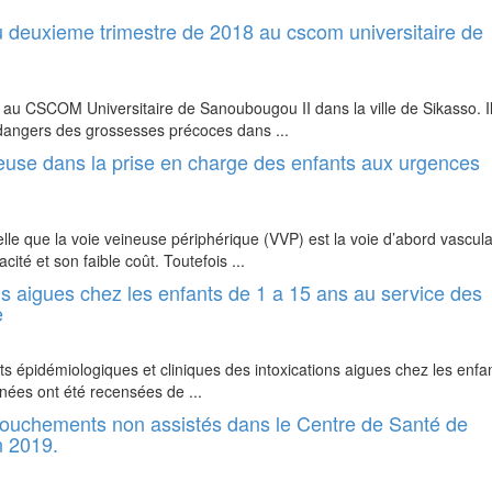
 deuxieme trimestre de 2018 au cscom universitaire de
 au CSCOM Universitaire de Sanoubougou II dans la ville de Sikasso. Il 
 dangers des grossesses précoces dans ...
seuse dans la prise en charge des enfants aux urgences
lle que la voie veineuse périphérique (VVP) est la voie d’abord vascula
ité et son faible coût. Toutefois ...
ns aigues chez les enfants de 1 a 15 ans au service des
e
cts épidémiologiques et cliniques des intoxications aigues chez les enfant
nnées ont été recensées de ...
couchements non assistés dans le Centre de Santé de
n 2019.