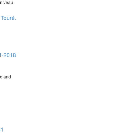
 niveau
 Touré.
4-2018
ac and
31