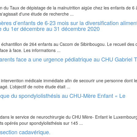
ion du Taux de dépistage de la malnutrition aigüe chez les enfants de 6 
s'agissait d'une étude de recherche ...
res d’enfants de 6-23 mois sur la diversification alimen
de du 1er décembre au 31 décembre 2020
 un échantillon de 264 enfants au Cscom de Sibiribougou. Le recueil des
face à face. Les informations ...
 parents face a une urgence pédiatrique au CHU Gabrie
intervention médicale immédiate afin de secourir une personne dont l
gé. L’objectif de notre étude était ...
gique du spondylolisthésis au CHU-Mère Enfant « Le
ée dans le service de neurochirurgie du CHU Mère- Enfant le Luxembour
 opérés pour spondylolisthésis sur 145 ...
ssection cadavérique.