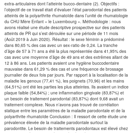
extra-articulaires dont l’atteinte bucco-dentaire (2). Objectifs :
l’objectif de ce travail était d’évaluer l’état parodontal des patients
atteints de la polyarthrite rhumatoïde dans l’unité de rhumatologie
du CHU Mère Enfant « le Luxembourg ». Méthodologie : nous
avons réalisé une étude descriptive prospective sur des patients
atteints de PR qui s’est déroulée sur une période de 11 mois
(Août 2019 à Juin 2020). Résultat : le sexe féminin a prédominé
dans 80,65 % des cas avec un sex-ratio de 0,24. La tranche
d’âge de 57 à 71 ans a été la plus représentée dans 41,95% des
cas avec une moyenne d’âge de 49 ans et des extrêmes allant de
12 à 86 ans. Les patients avaient une hygiène buccodentaire
mauvaise dans 61,29 % des cas et une fréquence de brossage
journalier de deux fois par jours. Par rapport à la localisation de la
maladie les genoux (77,41 %), les poignets (70,96) et les mains
(64,51%) ont été les parties les plus atteintes. Ils avaient un indice
plaque faible (54,84%) ; une inflammation gingivale (83,87%) et
un besoin de traitement parodontal (83,87%) dont 9,68 avait un
traitement complexe. Nous n’avons pas trouvé de corrélation
statique entre les paramètres de la maladie parodontale et de la
polyarthrite rhumatoïde Conclusion : Il ressort de cette étude une
prévalence élevée de la maladie parodontale surtout la
parodontite. Le besoin de traitements parodontaux est élevé chez