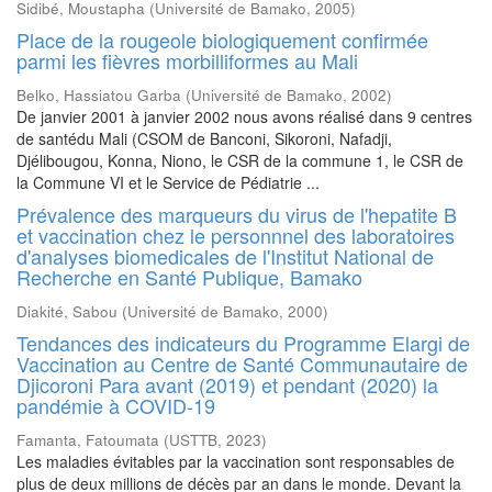
Sidibé, Moustapha
(
Université de Bamako
,
2005
)
Place de la rougeole biologiquement confirmée
parmi les fièvres morbilliformes au Mali
Belko, Hassiatou Garba
(
Université de Bamako
,
2002
)
De janvier 2001 à janvier 2002 nous avons réalisé dans 9 centres
de santédu Mali (CSOM de Banconi, Sikoroni, Nafadji,
Djélibougou, Konna, Niono, le CSR de la commune 1, le CSR de
la Commune VI et le Service de Pédiatrie ...
Prévalence des marqueurs du virus de l'hepatite B
et vaccination chez le personnnel des laboratoires
d'analyses biomedicales de l'Institut National de
Recherche en Santé Publique, Bamako
Diakité, Sabou
(
Université de Bamako
,
2000
)
Tendances des indicateurs du Programme Elargi de
Vaccination au Centre de Santé Communautaire de
Djicoroni Para avant (2019) et pendant (2020) la
pandémie à COVID-19
Famanta, Fatoumata
(
USTTB
,
2023
)
Les maladies évitables par la vaccination sont responsables de
plus de deux millions de décès par an dans le monde. Devant la