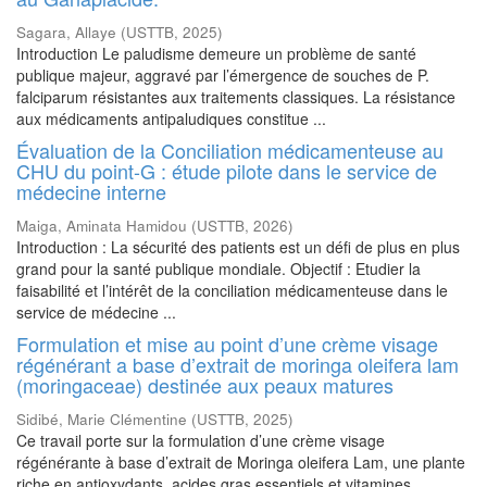
Sagara, Allaye
(
USTTB
,
2025
)
Introduction Le paludisme demeure un problème de santé
publique majeur, aggravé par l’émergence de souches de P.
falciparum résistantes aux traitements classiques. La résistance
aux médicaments antipaludiques constitue ...
Évaluation de la Conciliation médicamenteuse au
CHU du point-G : étude pilote dans le service de
médecine interne
Maiga, Aminata Hamidou
(
USTTB
,
2026
)
Introduction : La sécurité des patients est un défi de plus en plus
grand pour la santé publique mondiale. Objectif : Etudier la
faisabilité et l’intérêt de la conciliation médicamenteuse dans le
service de médecine ...
Formulation et mise au point d’une crème visage
régénérant a base d’extrait de moringa oleifera lam
(moringaceae) destinée aux peaux matures
Sidibé, Marie Clémentine
(
USTTB
,
2025
)
Ce travail porte sur la formulation d’une crème visage
régénérante à base d’extrait de Moringa oleifera Lam, une plante
riche en antioxydants, acides gras essentiels et vitamines,