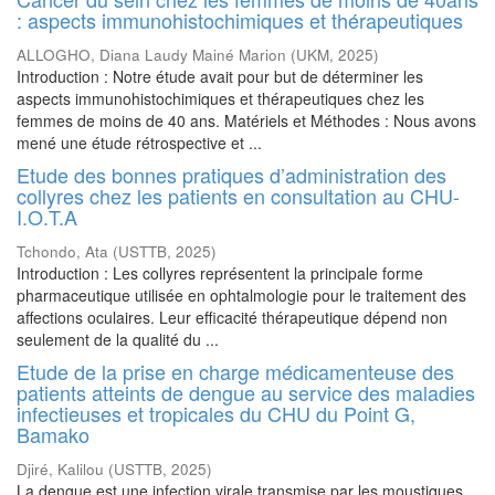
: aspects immunohistochimiques et thérapeutiques
ALLOGHO, Diana Laudy Mainé Marion
(
UKM
,
2025
)
Introduction : Notre étude avait pour but de déterminer les
aspects immunohistochimiques et thérapeutiques chez les
femmes de moins de 40 ans. Matériels et Méthodes : Nous avons
mené une étude rétrospective et ...
Etude des bonnes pratiques d’administration des
collyres chez les patients en consultation au CHU-
I.O.T.A
Tchondo, Ata
(
USTTB
,
2025
)
Introduction : Les collyres représentent la principale forme
pharmaceutique utilisée en ophtalmologie pour le traitement des
affections oculaires. Leur efficacité thérapeutique dépend non
seulement de la qualité du ...
Etude de la prise en charge médicamenteuse des
patients atteints de dengue au service des maladies
infectieuses et tropicales du CHU du Point G,
Bamako
Djiré, Kalilou
(
USTTB
,
2025
)
La dengue est une infection virale transmise par les moustiques