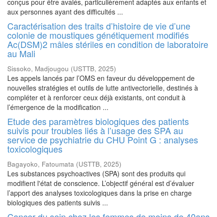
conçus pour être avalés, particulièrement adaptés aux enfants et
aux personnes ayant des difficultés ...
Caractérisation des traits d’histoire de vie d’une
colonie de moustiques génétiquement modifiés
Ac(DSM)2 mâles stériles en condition de laboratoire
au Mali
Sissoko, Madjougou
(
USTTB
,
2025
)
Les appels lancés par l’OMS en faveur du développement de
nouvelles stratégies et outils de lutte antivectorielle, destinés à
compléter et à renforcer ceux déjà existants, ont conduit à
l’émergence de la modification ...
Etude des paramètres biologiques des patients
suivis pour troubles liés à l’usage des SPA au
service de psychiatrie du CHU Point G : analyses
toxicologiques
Bagayoko, Fatoumata
(
USTTB
,
2025
)
Les substances psychoactives (SPA) sont des produits qui
modifient l'état de conscience. L’objectif général est d’évaluer
l’apport des analyses toxicologiques dans la prise en charge
biologiques des patients suivis ...
Cancer du sein chez les femmes de moins de 40ans