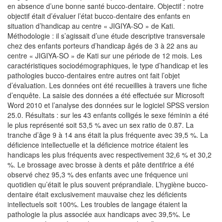
en absence d’une bonne santé bucco-dentaire. Objectif : notre
objectif était d’évaluer l’état bucco-dentaire des enfants en
situation d’handicap au centre « JIGIYA-SO » de Kati.
Méthodologie : il s’agissait d’une étude descriptive transversale
chez des enfants porteurs d’handicap âgés de 3 à 22 ans au
centre « JIGIYA-SO » de Kati sur une période de 12 mois. Les
caractéristiques sociodémographiques, le type d’handicap et les
pathologies bucco-dentaires entre autres ont fait l’objet
d’évaluation. Les données ont été recueillies à travers une fiche
d’enquête. La saisie des données a été effectuée sur Microsoft
Word 2010 et l’analyse des données sur le logiciel SPSS version
25.0. Résultats : sur les 43 enfants colligés le sexe féminin a été
le plus représenté soit 53,5 % avec un sex ratio de 0.87. La
tranche d’âge 9 à 14 ans était la plus fréquente avec 39,5 %. La
déficience intellectuelle et la déficience motrice étaient les
handicaps les plus fréquents avec respectivement 32,6 % et 30,2
%. Le brossage avec brosse à dents et pâte dentifrice a été
observé chez 95,3 % des enfants avec une fréquence uni
quotidien qu’était le plus souvent préprandiale. L’hygiène bucco-
dentaire était exclusivement mauvaise chez les déficients
intellectuels soit 100%. Les troubles de langage étaient la
pathologie la plus associée aux handicaps avec 39,5%. Le