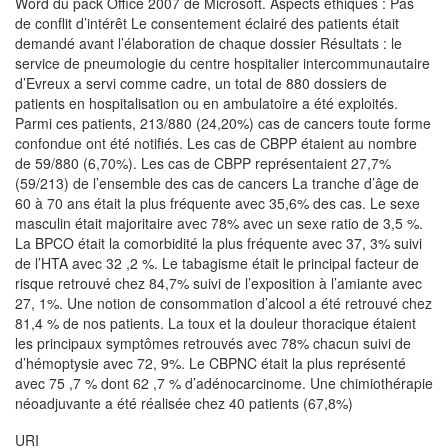
Word du pack Office 2007 de Microsoft. Aspects éthiques : Pas
de conflit d’intérêt Le consentement éclairé des patients était
demandé avant l’élaboration de chaque dossier Résultats : le
service de pneumologie du centre hospitalier intercommunautaire
d’Evreux a servi comme cadre, un total de 880 dossiers de
patients en hospitalisation ou en ambulatoire a été exploités.
Parmi ces patients, 213/880 (24,20%) cas de cancers toute forme
confondue ont été notifiés. Les cas de CBPP étaient au nombre
de 59/880 (6,70%). Les cas de CBPP représentaient 27,7%
(59/213) de l’ensemble des cas de cancers La tranche d’âge de
60 à 70 ans était la plus fréquente avec 35,6% des cas. Le sexe
masculin était majoritaire avec 78% avec un sexe ratio de 3,5 %.
La BPCO était la comorbidité la plus fréquente avec 37, 3% suivi
de l’HTA avec 32 ,2 %. Le tabagisme était le principal facteur de
risque retrouvé chez 84,7% suivi de l’exposition à l’amiante avec
27, 1%. Une notion de consommation d’alcool a été retrouvé chez
81,4 % de nos patients. La toux et la douleur thoracique étaient
les principaux symptômes retrouvés avec 78% chacun suivi de
d’hémoptysie avec 72, 9%. Le CBPNC était la plus représenté
avec 75 ,7 % dont 62 ,7 % d’adénocarcinome. Une chimiothérapie
néoadjuvante a été réalisée chez 40 patients (67,8%)
URI