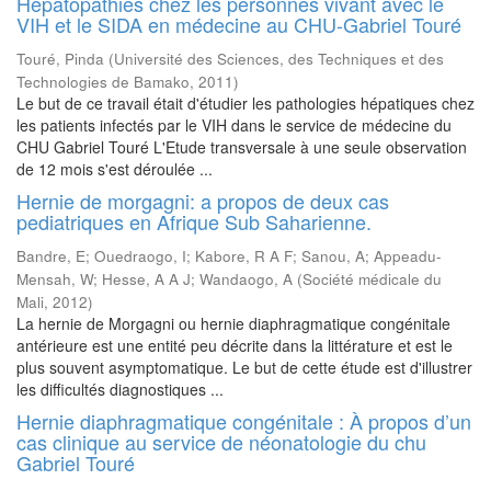
Hepatopathies chez les personnes vivant avec le
VIH et le SIDA en médecine au CHU-Gabriel Touré
Touré, Pinda
(
Université des Sciences, des Techniques et des
Technologies de Bamako
,
2011
)
Le but de ce travail était d'étudier les pathologies hépatiques chez
les patients infectés par le VIH dans le service de médecine du
CHU Gabriel Touré L'Etude transversale à une seule observation
de 12 mois s'est déroulée ...
Hernie de morgagni: a propos de deux cas
pediatriques en Afrique Sub Saharienne.
Bandre, E
;
Ouedraogo, I
;
Kabore, R A F
;
Sanou, A
;
Appeadu-
Mensah, W
;
Hesse, A A J
;
Wandaogo, A
(
Société médicale du
Mali
,
2012
)
La hernie de Morgagni ou hernie diaphragmatique congénitale
antérieure est une entité peu décrite dans la littérature et est le
plus souvent asymptomatique. Le but de cette étude est d'illustrer
les difficultés diagnostiques ...
Hernie diaphragmatique congénitale : À propos d’un
cas clinique au service de néonatologie du chu
Gabriel Touré