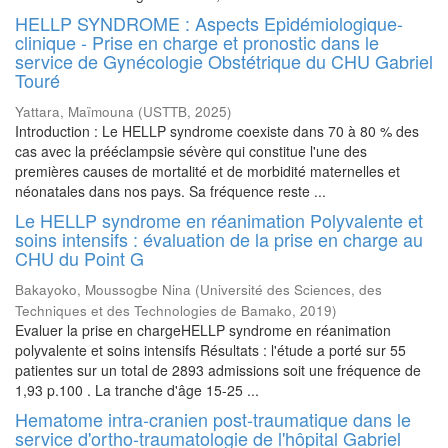
HELLP SYNDROME : Aspects Epidémiologique-
clinique - Prise en charge et pronostic dans le
service de Gynécologie Obstétrique du CHU Gabriel
Touré
Yattara, Maïmouna
(
USTTB
,
2025
)
Introduction : Le HELLP syndrome coexiste dans 70 à 80 % des
cas avec la prééclampsie sévère qui constitue l'une des
premières causes de mortalité et de morbidité maternelles et
néonatales dans nos pays. Sa fréquence reste ...
Le HELLP syndrome en réanimation Polyvalente et
soins intensifs : évaluation de la prise en charge au
CHU du Point G
Bakayoko, Moussogbe Nina
(
Université des Sciences, des
Techniques et des Technologies de Bamako
,
2019
)
Evaluer la prise en chargeHELLP syndrome en réanimation
polyvalente et soins intensifs Résultats : l'étude a porté sur 55
patientes sur un total de 2893 admissions soit une fréquence de
1,93 p.100 . La tranche d'âge 15-25 ...
Hematome intra-cranien post-traumatique dans le
service d'ortho-traumatologie de l'hôpital Gabriel