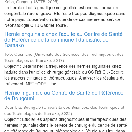
Keita, Oumou
(
USTTB
,
2025
)
La hernie diaphragmatique congénitale est une malformation
congénitale rare et grave. Elle reste très peu diagnostiquée dans
notre pays. L’observation clinique de ce cas menée au service
Néonatologie CHU Gabriel Touré ...
Hernie enguinale chez l'adulte au Centre de Santé
de Référence de la commune I du district de
Bamako
Tolo, Ousmane
(
Université des Sciences, des Techniques et des
Technologies de Bamako
,
2019
)
Objectif :-Déterminer la fréquence des hernies inguinales chez
l'adulte dans l'unité de chirurgie générale du CS Réf CI. -Décrire
les aspects cliniques et thérapeutiques. Analyser les résultats du
traitement. METHODE. Une ...
Hernie inguinale au Centre de Santé de Référence
de Bougouni
Doumbia, Soungalo
(
Université des Sciences, des Techniques et
des Technologies de Bamako
,
2023
)
Objectif : Etudier les aspects diagnostiques et thérapeutiques des
hernies inguinales dans le service de chirurgie du centre de santé
de référence de Bougouni. Méthodologie : L’étude a eu lieu dans