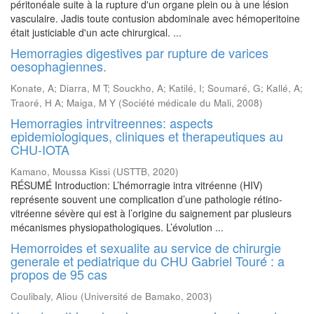
péritonéale suite à la rupture d'un organe plein ou à une lésion
vasculaire. Jadis toute contusion abdominale avec hémoperitoine
était justiciable d'un acte chirurgical. ...
Hemorragies digestives par rupture de varices
oesophagiennes.
Konate, A
;
Diarra, M T
;
Souckho, A
;
Katilé, I
;
Soumaré, G
;
Kallé, A
;
Traoré, H A
;
Maiga, M Y
(
Société médicale du Mali
,
2008
)
Hemorragies intrvitreennes: aspects
epidemiologiques, cliniques et therapeutiques au
CHU-IOTA
Kamano, Moussa Kissi
(
USTTB
,
2020
)
RÉSUMÉ Introduction: L’hémorragie intra vitréenne (HIV)
représente souvent une complication d’une pathologie rétino-
vitréenne sévère qui est à l’origine du saignement par plusieurs
mécanismes physiopathologiques. L’évolution ...
Hemorroides et sexualite au service de chirurgie
generale et pediatrique du CHU Gabriel Touré : a
propos de 95 cas
Coulibaly, Aliou
(
Université de Bamako
,
2003
)