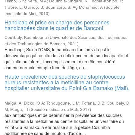
Timbo, S K
;
Keita, M A
;
Doumbia-Singare, K
;
Togola-Konipo, F
;
Traore, L
;
Guindo, B
;
Soumaoro, S
;
Ag Mohamed, A
(
Société
médicale du Mali
,
2010
)
Handicap et prise en charge des personnes
handicapées dans le quartier de Banconi
Coulibaly, Koumbouna
(
Université des Sciences, des Techniques
et des Technologies de Bamako
,
2021
)
Handicap ; Selon l’OMS, le handicap d’un individu est le
désavantage qui résulte de sa déficience ou de son incapacité et
qui limite ou interdit l’accomplissement d’un rôle considéré
comme normale compte tenu de l’âge, du ...
Haute prévalence des souches de staphylococcus
aureus resistantes a la meticilline au centre
hospitalier universitaire du Point G a Bamako (Mali).
Maïga, A
;
Dicko, O A
;
Tchougoune, L M
;
Fofana, D B
;
Coulibaly, D
M
;
Maïga, I I
(
Société médicale du Mali
,
2017
)
aux antibiotiques et de déterminer la prévalence des souches
résistantes à la méticilline au centre hospitalier universitaire du
Point G à Bamako. a été réalisé sur la gélose Columbia
additionnée de sang de mouton, d'acide ...