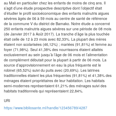
au Mali en particulier chez les enfants de moins de cinq ans. Il
s’agit d’une étude prospective descriptive dont l’objectif était
d’étudier le profil socioéconomique des enfants malnutris aigues
sévères âgés de 06 à 59 mois au centre de santé de référence
de la commune V du district de Bamako. Notre étude a concerné
250 enfants malnutris aigues sévères sur une période de 08 mois
(de Janvier 2017 à Août 2017). La tranche d’âge la plus touchée
était celle de 12 à 23 mois avec 82,33%. La plupart des mères
étaient non scolarisées (46,12%) ; mariées (91,81%) et femme au
foyer (71,98%). Seul 41,38% des nourrissons étaient allaités
exclusivement au sein jusqu’à l’âge de 06 mois et l’alimentation
de complément débutait pour la plupart à partir de 06 mois. La
source d’approvisionnement en eau la plus fréquente est le
robinet (65,52%) suivi du puits avec (20,69%). Les latrines
traditionnelles étaient les plus fréquentes (91,81%) et 41,38% des
ménages étaient propriétaires de leur habitation. Les habitats
semi-modernes représentaient 61,21% des ménages suivi des
habitats traditionnels qui représentaient 22,84%.
URI
https://www.bibliosante.ml/handle/123456789/4287