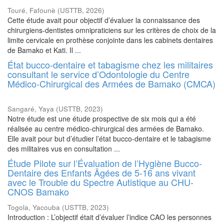
Touré, Fafounè
(
USTTB
,
2026
)
Cette étude avait pour objectif d’évaluer la connaissance des
chirurgiens-dentistes omnipraticiens sur les critères de choix de la
limite cervicale en prothèse conjointe dans les cabinets dentaires
de Bamako et Kati. Il ...
État bucco-dentaire et tabagisme chez les militaires
consultant le service d’Odontologie du Centre
Médico-Chirurgical des Armées de Bamako (CMCA)
Sangaré, Yaya
(
USTTB
,
2023
)
Notre étude est une étude prospective de six mois qui a été
réalisée au centre médico-chirurgical des armées de Bamako.
Elle avait pour but d’étudier l’état bucco-dentaire et le tabagisme
des militaires vus en consultation ...
Étude Pilote sur l’Évaluation de l’Hygiène Bucco-
Dentaire des Enfants Âgées de 5-16 ans vivant
avec le Trouble du Spectre Autistique au CHU-
CNOS Bamako
Togola, Yacouba
(
USTTB
,
2023
)
Introduction : L’objectif était d’évaluer l’indice CAO les personnes