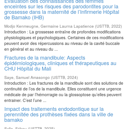
Évaluation des connaissances des femmes
enceintes sur les risques des parodontites pour la
grossesse dans la maternité de l’Infirmerie Hôpital
de Bamako (IHB)
Modjo Kenmeugne, Germaine Laurna Lapatience
(
USTTB
,
2022
)
Introduction : La grossesse entraîne de profondes modifications
physiologiques et psychologiques. Certaines de ces modifications
peuvent avoir des répercussions au niveau de la cavité buccale
en général et au niveau du ...
Fractures de la mandibule: Aspects
épidémiologiques, cliniques et thérapeutiques au
CHU Hôpital du Mali
Saye, Samuel Amasongo
(
USTTB
,
2024
)
Introduction : Les fractures de la mandibule sont des solutions de
continuité de l’os de la mandibule. Elles constituent une urgence
médicale de par l’hémorragie ou la glossoptose qu’elles peuvent
entrainer. C’est l’une ...
Impact des traitements endodontique sur la
perennitée des prothèses fixées dans la ville de
bamako
Sylla, Sékou
(
USTTB
,
2025
)