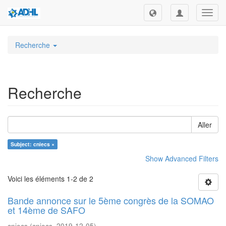
Toggl
navig
Recherche
Recherche
Aller
Subject: cniecs ×
Show Advanced Filters
Voici les éléments 1-2 de 2
Bande annonce sur le 5ème congrès de la SOMAO
et 14ème de SAFO
cniecs
(
cniecs
,
2019-12-05
)