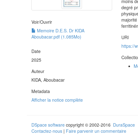
moins de
degré pr
physique
majorité
Voir/
Ouvrir
ferritiné
Memoire D.E.S. Dr KIDA
Aboubacar.pdf (1.085Mo)
URI
https:/
Date
Collecti
2025
Mé
Auteur
KIDA, Aboubacar
Metadata
Afficher la notice complète
DSpace software
copyright © 2002-2016
DuraSpace
Contactez-nous
|
Faire parvenir un commentaire