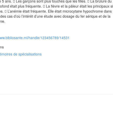
 5 ans.  Les garçons sont plus touchés que les filles.  La brûlure d
ofond était plus fréquente.  La fièvre et la pâleur était les principaux 
s.  L’anémie était fréquente. Elle était microcytaire hypochrome dans 
 des cas d’où l’intérêt d’une étude avec dosage du fer sérique et de la
mie.
/www.bibliosante.ml/handle/123456789/14531
ons
moires de spécialisations