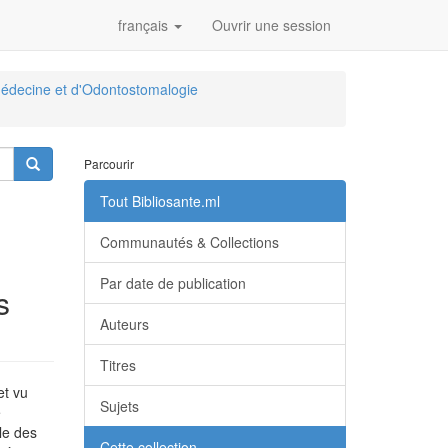
français
Ouvrir une session
édecine et d'Odontostomalogie
Parcourir
Tout Bibliosante.ml
Communautés & Collections
Par date de publication
s
Auteurs
Titres
et vu
Sujets
e
le des
Cette collection