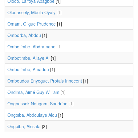
Olodo, Laifoya Abagbpe
[1]
Olouassely, Mbola Oyaly
[1]
Omam, Oligue Prudence
[1]
Omborba, Abdou
[1]
Ombotimbe, Abdramane
[1]
Ombotimbe, Allaye A.
[1]
Ombotimbé, Amadou
[1]
Omboudou Enyegue, Protais Innocent
[1]
Ondima, Aimé Guy William
[1]
Ongnessek Nengom, Sandrine
[1]
Ongoiba, Abdoulaye Alou
[1]
Ongoiba, Aissata
[3]